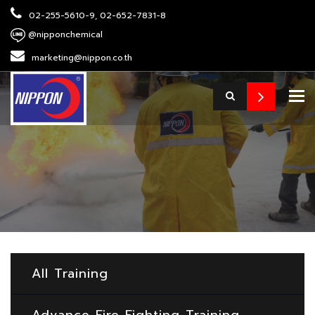
02-255-5610-9, 02-652-7831-8
@nipponchemical
marketing@nippon.co.th
To
All Training