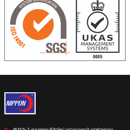
1831/5-7 ถนนเพชรบุรีตัดใหม่ แขวงบางกะปิ เขตห้วยขวาง