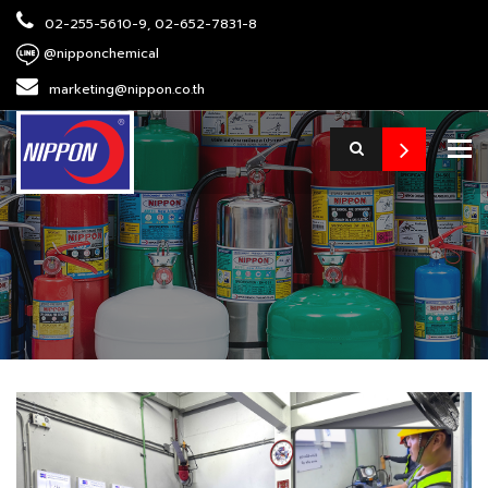
02-255-5610-9, 02-652-7831-8
@nipponchemical
marketing@nippon.co.th
To