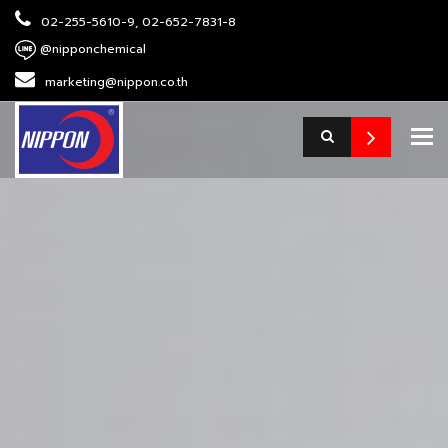
02-255-5610-9, 02-652-7831-8
@nipponchemical
marketing@nippon.co.th
To