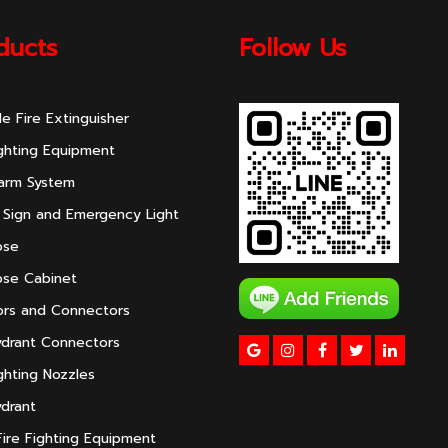
ducts
Follow Us
le Fire Extinguisher
ighting Equipment
larm System
 Sign and Emergency Light
ose
ose Cabinet
rs and Connectors
ydrant Connectors
ighting Nozzles
ydrant
ire Fighting Equipment