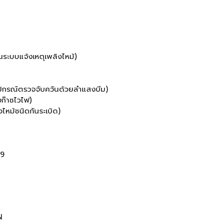
)
ะบบแจ้งเหตุเพลิงไหม้)
รณ์ตรวจจับควันด้วยลำแสงบีม)
งก๊าซไวไฟ)
หม้ชนิดกันระเบิด)
-9
N