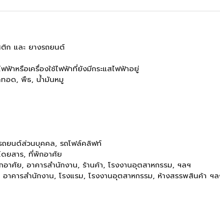
สติก และ ยางรถยนต์
าหรือเครื่องใช้ไฟฟ้าที่ยังมีกระแสไฟฟ้าอยู่
อด, พืธ, น้ำมันหมู
รถยนต์ส่วนบุคคล, รถโฟล์คลิฟท์
โดยสาร, ที่พักอาศัย
ักอาศัย, อาคารสำนักงาน, ร้านค้า, โรงงานอุตสาหกรรม, ฯลฯ
บ อาคารสำนักงาน, โรงแรม, โรงงานอุตสาหกรรม, ห้างสรรพสินค้า ฯล