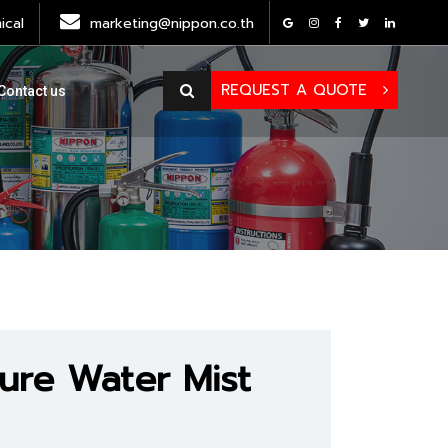
cal
marketing@nippon.co.th
REQUEST A QUOTE
Contact us
sure Water Mist