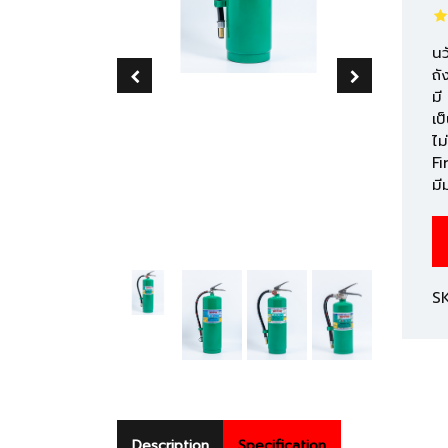
นว
ถั
มี
เป
ไม
Fi
มี
S
Description
Specification