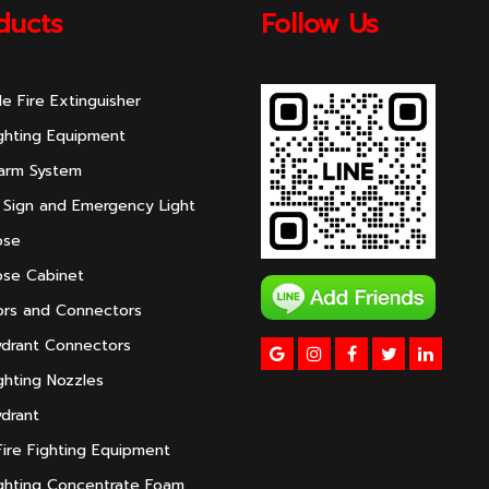
ducts
Follow Us
le Fire Extinguisher
ighting Equipment
larm System
 Sign and Emergency Light
ose
ose Cabinet
rs and Connectors
ydrant Connectors
ighting Nozzles
ydrant
ire Fighting Equipment
ighting Concentrate Foam