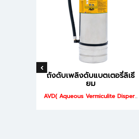
 Low
ถังดับเพลิงดับแบตเตอรี่ลิเธี
ist
ยม
ยว
AVD( Aqueous Vermiculite Dispersion) Fire Extinguisher
FC
รระเบิด)
ไฟฟ้า