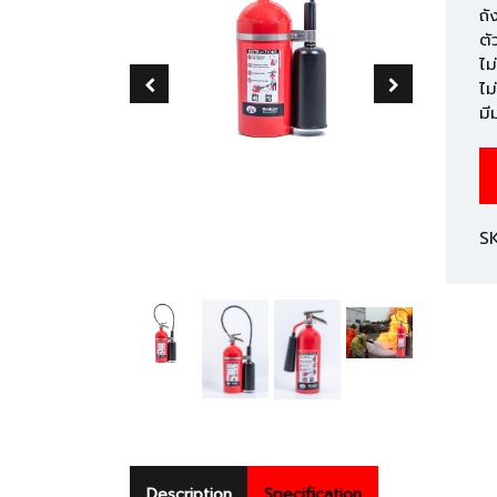
ถั
ตั
ไม
ไม
มี
S
Description
Specification