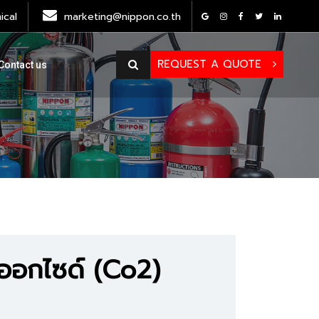
cal
marketing@nippon.co.th
REQUEST A QUOTE
Contact us
ดออกไซด์ (Co2)