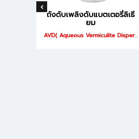
 Low
ถังดับเพลิงดับแบตเตอรี่ลิเธี
ist
ยม
ยว
AVD( Aqueous Vermiculite Dispersion) Fire Extinguisher
FC
รระเบิด)
ไฟฟ้า