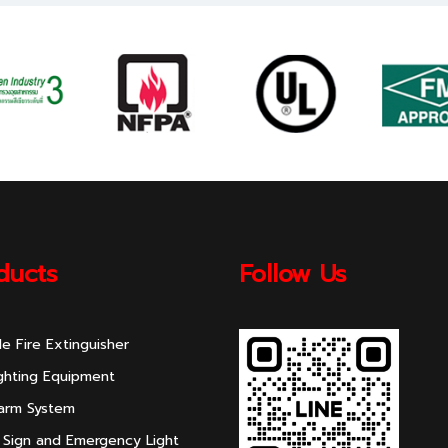
ducts
Follow Us
le Fire Extinguisher
ighting Equipment
larm System
 Sign and Emergency Light