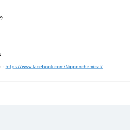
-9
N
k :
https://www.facebook.com/Nipponchemical/