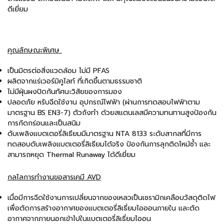
ดีเยี่ยม
คุณลักษณะพิเศษ
เป็นมิตรต่อสิ่งแวดล้อม ไม่มี PFAS
ผลิตจากแร่เวอร์มิคูไลท์ ที่เกิดขึ้นตามธรรมชาติ
ไม่มีฝุ่นผงปิดกันทัศนะวิสัยของการมอง
ปลอดภัย หรับฉีดใช้งาน อุปกรณ์ไฟฟ้า (ผ่านการทดสอบไฟฟ้าตาม
มาตรฐาน BS EN3-7) ตัวถังทำ ด้วยสแตนเลสมีความทนทานสูงป้องกัน
การกัดกร่อนและเป็นสนิม
ดับเพลิงแบตเตอรี่ลิเธียมมีมาตรฐาน NTA 8133 ระดับสากลที่มีการ
ทดสอบดับเพลิงแบตเตอรี่ลิเธียมได้จริง ป้องกันการลุกติดไหม้ซ้ำ และ
สามารถหยุด Thermal Runaway ได้ดีเยี่ยม
กลไลการทำงานขอสารเคมี AVD
เมื่อมีการฉีดใช้งานการเปลี่ยนจากของเหลวเป็นเซรามิกเคลือบวัสดุติดไฟ
เพื่อตัดการสร้างอากาศของแบตเตอรี่ลิเธี่ยมไอออนภายใน และตัด
อากาศจากภายนอกเข้าไปในแบตเตอรี่ลิเธี่ยมไออน